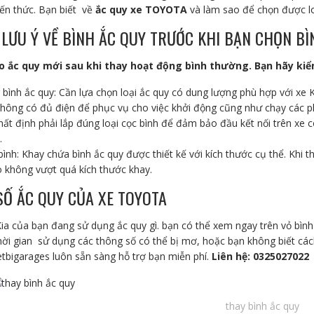
ến thức. Bạn biết về
ắc quy xe TOYOTA
và làm sao để chọn được lo
LƯU Ý VỀ BÌNH ẮC QUY TRƯỚC KHI BẠN CHỌN B
 ắc quy mới sau khi thay hoạt động bình thường. Bạn hãy kiểm
bình ắc quy: Cần lựa chọn loại ắc quy có dung lượng phù hợp với xe K
không có đủ điện để phục vụ cho việc khởi động cũng như chạy các ph
hất định phải lắp đúng loại cọc bình để đảm bảo đầu kết nối trên xe c
.
bình: Khay chứa bình ắc quy được thiết kế với kích thước cụ thể. Khi t
 không vượt quá kích thước khay.
Ố ẮC QUY CỦA XE TOYOTA
Kia của bạn đang sử dụng ắc quy gì. bạn có thể xem ngay trên vỏ bìn
hời gian sử dụng các thông số có thể bị mơ, hoặc bạn không biết các
etbigarages luôn sẵn sàng hỗ trợ bạn miễn phí.
Liên hệ: 0325027022
thay bình ắc quy