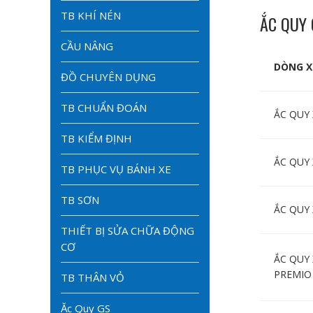
TB KHÍ NÉN
ẮC QUY
CẦU NÂNG
DÒNG X
ĐỒ CHUYÊN DỤNG
TB CHUẨN ĐOÁN
ẮC QUY 
TB KIỂM ĐỊNH
ẮC QUY
TB PHỤC VỤ BÁNH XE
TB SƠN
ẮC QUY 
THIẾT BỊ SỬA CHỮA ĐỘNG
CƠ
ẮC QUY
PREMIO
TB THÂN VỎ
Ăc Quy GS