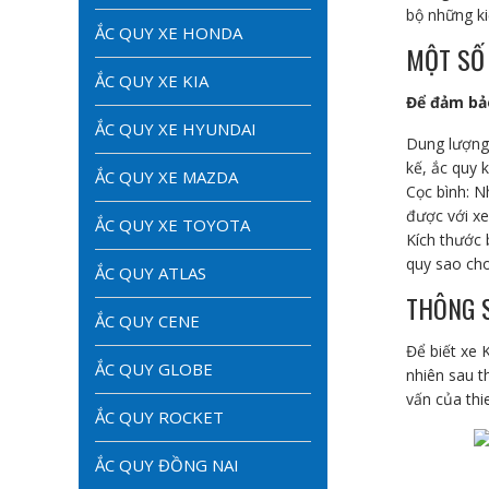
bộ những ki
ẮC QUY XE HONDA
MỘT SỐ 
ẮC QUY XE KIA
Để đảm bảo
ẮC QUY XE HYUNDAI
Dung lượng 
kế, ắc quy 
ẮC QUY XE MAZDA
Cọc bình: N
được với xe
ẮC QUY XE TOYOTA
Kích thước 
quy sao cho
ẮC QUY ATLAS
THÔNG S
ẮC QUY CENE
Để biết xe 
ẮC QUY GLOBE
nhiên sau t
vấn của thi
ẮC QUY ROCKET
ẮC QUY ĐỒNG NAI