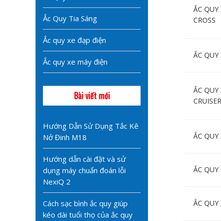
ẮC QUY
Ắc Quy Tia Sáng
CROSS
Ắc quy xe đạp điện
ẮC QUY 
Ắc quy xe máy điện
ẮC QUY
Bài viết mới
CRUISE
Hướng Dẫn Sử Dụng Tắc Kê
ẮC QUY
Nở Đinh M18
Hướng dẫn cài đặt và sử
ẮC QUY 
dụng máy chuẩn đoán lỗi
NexiQ 2
Cách sạc bình ắc quy giúp
ẮC QUY
kéo dài tuổi thọ của ắc quy