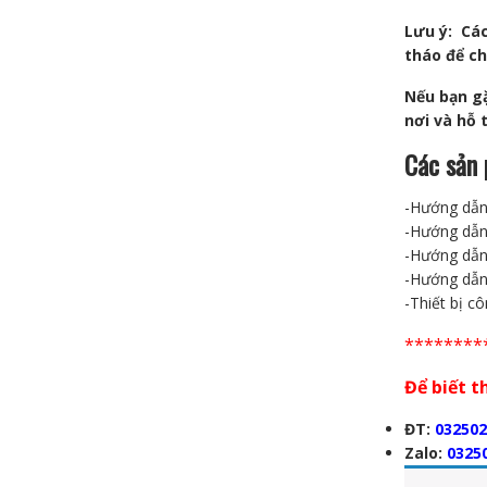
Lưu ý: Các
tháo để ch
Nếu bạn gặ
nơi và hỗ 
Các sản 
-Hướng dẫn 
-Hướng dẫn
-Hướng dẫn
-Hướng dẫn
-Thiết bị c
********
Để biết t
ĐT:
032502
Zalo:
0325