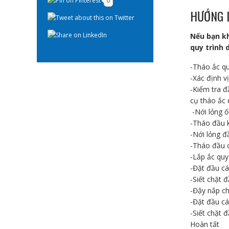
0
HƯỚNG 
Nếu bạn kh
quy trình 
-Tháo ắc q
-Xác định vị
-Kiểm tra đ
cụ tháo ắc 
-Nới lỏng ố
-Tháo đầu k
-Nới lỏng đ
-Tháo đầu c
-Lắp ắc quy
-Đặt đầu c
-Siết chặt 
-Đậy nắp ch
-Đặt đầu c
-Siết chặt 
Hoàn tất