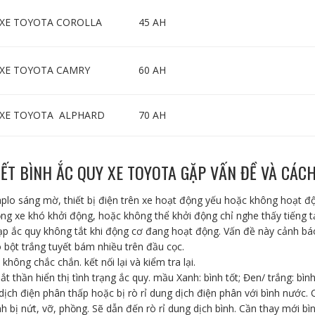
 XE TOYOTA COROLLA
45 AH
 XE TOYOTA CAMRY
60 AH
 XE TOYOTA ALPHARD
70 AH
ẾT BÌNH ẮC QUY XE TOYOTA GẶP VẤN ĐỀ VÀ CÁC
aplo sáng mờ, thiết bị điện trên xe hoạt động yếu hoặc không hoạt đ
ộng xe khó khởi động, hoặc không thể khởi động chỉ nghe thấy tiếng t
p ắc quy không tắt khi động cơ đang hoạt động. Vấn đề này cảnh báo
 bột trắng tuyết bám nhiều trên đầu cọc.
 không chắc chắn. kết nối lại và kiểm tra lại.
t thần hiển thị tình trạng ắc quy. mầu Xanh: bình tốt; Đen/ trắng: bình
ịch điện phân thấp hoặc bị rò rỉ dung dịch điện phân với bình nước. 
nh bị nứt, vỡ, phồng. Sẽ dẫn đến rò rỉ dung dịch bình. Cần thay mới b