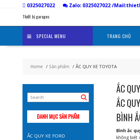
Skip
0325027022
Zalo: 0325027022 /Mail:thi
to
Thiết bị garages
content
SPECIAL MENU
TRANG CHỦ
Home
Sản phẩm
ẮC QUY XE TOYOTA
ẮC QUY
ẮC QUY
BÌNH Ắ
DANH MỤC SẢN PHẨM
Bình ắc q
ẮC QUY XE FORD
không biết 