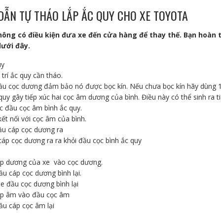
DẪN TỰ THÁO LẮP ẮC QUY CHO XE TOYOTA
ông có điều kiện đưa xe đến cửa hàng để thay thế. Bạn hoàn 
dưới đây.
uy
 trí ắc quy cần tháo.
ầu cọc dương đảm bảo nó được bọc kín. Nếu chưa bọc kín hãy dùng 1 
quy gây tiếp xúc hai cọc âm dương của bình. Điều này có thể sinh ra tia
c đầu cọc âm bình ắc quy.
ết nối với cọc âm của bình.
ầu cáp cọc dương ra
áp cọc dương ra ra khỏi đầu cọc bình ắc quy
áp dương của xe vào cọc dương.
đầu cáp cọc dương bình lại.
e đầu cọc dương bình lại
áp âm vào đầu cọc âm
đầu cáp cọc âm lại