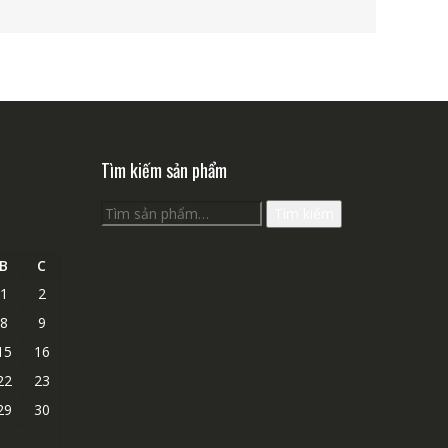
Tìm kiếm sản phẩm
Tìm
Tìm kiếm
kiếm:
B
C
1
2
8
9
15
16
22
23
29
30