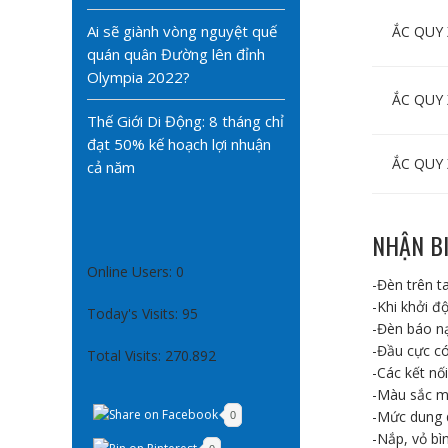
Ai sẽ giành vòng nguyệt quế
ẮC QUY
quán quân Đường lên đỉnh
Olympia 2022?
ẮC QUY
Thế Giới Di Động: 8 tháng chỉ
đạt 50% kế hoạch lợi nhuận
ẮC QUY
cả năm
NHẬN BI
Online Users:
0
-Đèn trên t
-Khi khởi đ
Today's Visits:
95
-Đèn báo nạ
-Đầu cực có
Total Visits:
270.892
-Các kết nối
-Màu sắc mắ
-Mức dung d
0
-Nắp, vỏ bì