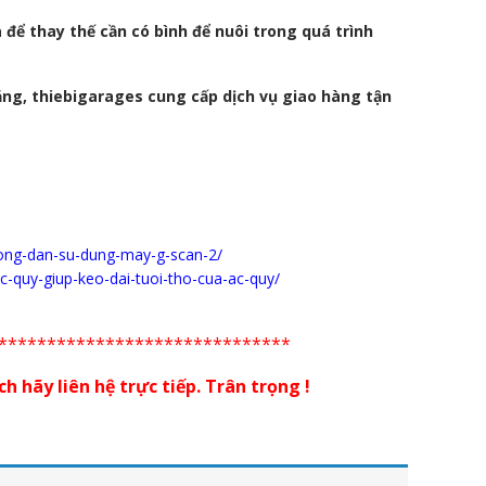
a để thay thế cần có bình để nuôi trong quá trình
ắng, thiebigarages cung cấp dịch vụ giao hàng tận
uong-dan-su-dung-may-g-scan-2/
ac-quy-giup-keo-dai-tuoi-tho-cua-ac-quy/
******************************
 hãy liên hệ trực tiếp. Trân trọng !