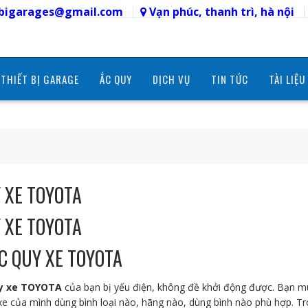
etbigarages@gmail.com
Vạn phúc, thanh trì, hà nội
THIẾT BỊ GARAGE
ẮC QUY
DỊCH VỤ
TIN TỨC
TÀI LIỆU
 XE TOYOTA
 XE TOYOTA
C QUY XE TOYOTA
uy xe TOYOTA
của bạn bị yếu điện, không đề khởi động được. Bạn m
xe của mình dùng bình loại nào, hãng nào, dùng bình nào phù hợp. Tro