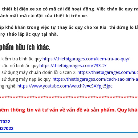
 thiết bị điện xe xe có mã cài để hoạt động. Việc tháo ắc quy r
ánh mất mã cài đặt của thiết bị trên xe.
p khó khăn trong việc tự thay ắc quy cho xe Kia thì đừng lo l
trợ tháo lắp ắc quy tại nhà.
phẩm hữu ích khác.
kiểm tra bình ắc quy
:
https://thietbigarages.com/kiem-tra-ac-quy/
 cầu nổ bình ắc quy
:
https://thietbigarages.com/733-2/
 sử dụng máy chuẩn đoán lỗi Gscan 2:
https://thietbigarages.com/h
 sử dụng máy nạp ắc quy:
https://thietbigarages.com/cach-sac-binh-
ông nghệ:
https://www.youtube.com/watch?v=cSAYpjt5jpc
**************************************************
hêm thông tin và tư vấn về vấn đề và sản phẩm. Quy khách
7022
027022