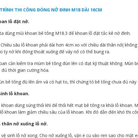
TRÌNH THI CÔNG ĐÓNG NỞ ĐINH M18 DÀI 16CM
an lỗ đặt nở.
ta dùng mũi khoan bê tông M18.3 để khoan lỗ đặt tắc kê nở đinh.
 Chiều sâu lỗ khoan phải dài hơn 4cm xo với chiều dài thân nở( không 
ho ty nở khi đóng thoát xuống để váy nở có thể bung ra.
hoan cần kiểm tra mùm bê tông đùn lên có đạt kỹ thuật không. Mùn bê
 đủ thời gian cường hóa.
n bê tông đù lên ẩm và có hạt to, thì chứng tỏ bê tông chưa đủ nà
sinh lỗ khoan.
i khoan dùng súng thổi khí để thổi hết mạt bê tông ra khỏi lỗ khoan. 
 lỗ khoan làm giảm chiều sâu của lỗ khoan. Khi đó dẫn đến khó thi cô
 thân nở xuống lỗ nở.
i vệ sinh lỗ nở xong. Cho nở xuống lỗ, vặn e cu vào ren sao cho mặt 