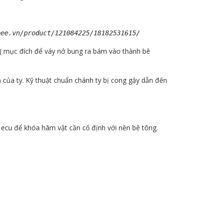
pee.vn/product/121084225/18182531615/
 ( mục đích để váy nở bung ra bám vào thành bê
của ty. Kỹ thuật chuẩn chánh ty bị cong gậy dẫn đến
ặt ecu để khóa hãm vật cần cố định với nền bê tông.