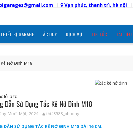
etbigarages@gmail.com
Vạn phúc, thanh trì, hà nội
THIẾT BỊ GARAGE
ẮC QUY
DỊCH VỤ
TIN TỨC
TÀI LIỆU
 Kê Nở Đinh M18
 lỗi ô tô
g Dẫn Sử Dụng Tắc Kê Nở Đinh M18
áng Mười Một, 2024
thi43583_phuong
 DẪN SỬ DỤNG TẮC KÊ NỞ ĐINH M18 DÀI 16 CM
.