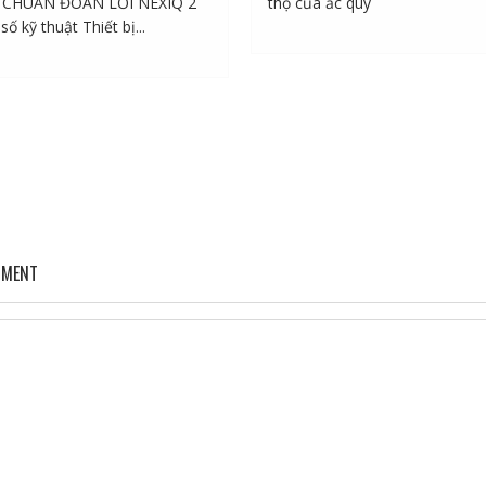
Ị CHUẨN ĐOÁN LỖI NEXIQ 2
thọ của ắc quy
số kỹ thuật Thiết bị...
MMENT