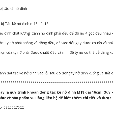
bị tắc kê nở đinh
 bị Tắc kê nở đinh m18 dài 16
nở đinh chất lượng: Cánh nở đinh phải đều để độ nở 4 góc đều nhau 
ấm ty nở phải phẳng và đồng đều, để việc đóng ty được chuẩn và hoà
họn của ty nở phải được chuốt đều và mịn để ty nở có thể dễ dàng xu
ành đặt tắc kê nở đinh vào lỗ, sau đó đóng ty nở đinh xuống và siết 
********************************************************
ây là quy trình khoán đóng tắc kê nở đinh M18 dài 16cm. Quý 
hư về sản phẩm vui lòng liên hệ để biết thêm chi tiết và được 
o: 0325027022