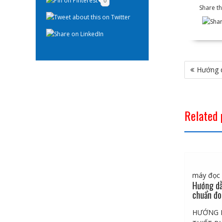
0
Share thi
Điều
Hướng d
hướng
bài
viết
Related 
máy đọc l
Hướng dẫ
chuẩn đo
HƯỚNG D