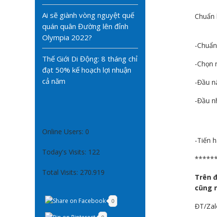
Ai sẽ giành vòng nguyệt quế
Chuẩn 
quán quân Đường lên đỉnh
Olympia 2022?
-Chuẩn
Thế Giới Di Động: 8 tháng chỉ
-Chọn 
đạt 50% kế hoạch lợi nhuận
cả năm
-Đầu n
-Đầu n
Online Users:
0
-Tiến h
Today's Visits:
122
*****
Total Visits:
270.919
Trên đ
cũng n
0
ĐT/Zal