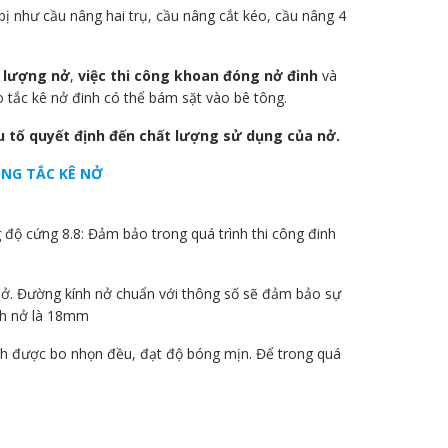
 bị như cầu nâng hai trụ, cầu nâng cắt kéo, cầu nâng 4
 lượng nở
,
việc thi công khoan đóng nở đinh
và
 tắc kê nở đinh có thể bám sặt vào bê tông.
ếu tố quyết định đến chất lượng sử dụng của nở.
ÓNG TẮC KÊ NỞ
ộ cứng 8.8: Đảm bảo trong quá trình thi công đinh
 nở. Đường kính nở chuẩn với thông số sẽ đảm bảo sự
ính nở là 18mm
inh được bo nhọn đều, đạt độ bóng mịn. Để trong quá