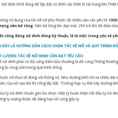
 Nở đinh M18 dùng để lắp đặt cố định các thiết bị tải trọng lớn.Thiêt
lượng sử dụng của tắc kê nở phụ thuộc rất nhiều vào các yếu tố.
Chất
lượng nền bê tông
. Nền bê tông lên đạt mắc 250 trở lên để đảm bảo
thi công đóng nở đinh đúng kỹ thuật, là là một trong yếu tố y
 ĐÂY LÀ HƯỚNG DẪN CÁCH CHỌN TẮC KÊ NỞ VÀ QUY TRÌNH Đ
T LƯỢNG TẮC KÊ NỞ ĐINH CẦN ĐẠT YÊU CẦU:
ê nở đinh phải có độ cứng đảm bảo thường là độ cứng.Thông thường đ
ng bị cong oằn trong quá trình đóng.
thước nở thực tế đúng với thông số. Như đường kính nở và chiều dài
hắn của nở sau khi thi công lắp đặt. Trường hợp cụ thể này đường k
ủa ty nở đinh chuẩn góc bo nhọn. Một ty hoàn thiện tốt đầu ty nở đ
đóng ty xuống được dễ dàng hạn vế cong gấy ty.