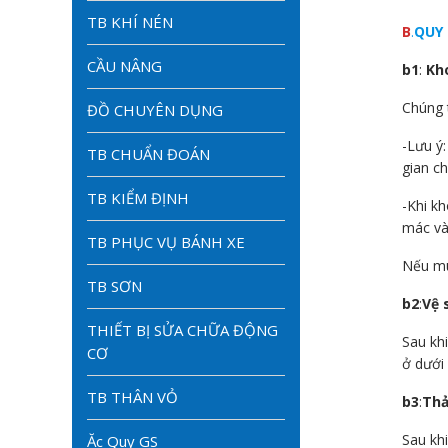
TB KHÍ NÉN
B
.
QUY 
CẦU NÂNG
b1
:
Kho
Chúng 
ĐỒ CHUYÊN DỤNG
-Lưu ý:
TB CHUẨN ĐOÁN
gian c
TB KIỂM ĐỊNH
-Khi k
mác và
TB PHỤC VỤ BÁNH XE
Nếu mù
TB SƠN
b2
:
Vệ 
THIẾT BỊ SỬA CHỮA ĐỘNG
Sau kh
CƠ
ở dưới
TB THÂN VỎ
b3
:
Thả
Sau kh
Ăc Quy GS