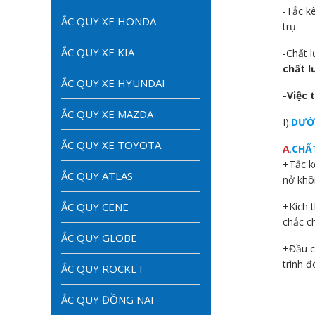
-Tắc kê
ẮC QUY XE HONDA
trụ.
ẮC QUY XE KIA
-Chất 
chất 
ẮC QUY XE HYUNDAI
-Việc 
ẮC QUY XE MAZDA
I).
DƯỚI
ẮC QUY XE TOYOTA
A
.
CHẤ
+Tắc k
ẮC QUY ATLAS
nở khô
ẮC QUY CENE
+Kích 
chắc c
ẮC QUY GLOBE
+Đầu c
trình 
ẮC QUY ROCKET
ẮC QUY ĐỒNG NAI