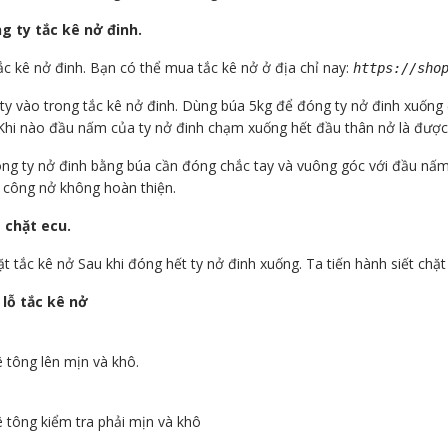
g ty tắc kê nở đinh.
ắc kê nở đinh. Bạn có thể mua tắc kê nở ở địa chỉ nay:
https://sho
 ty vào trong tắc kê nở đinh. Dùng búa 5kg để đóng ty nở đinh xuống
 Khi nào đầu nấm của ty nở đinh chạm xuống hết đầu thân nở là được
óng ty nở đinh bằng búa cần đóng chắc tay và vuông góc với đầu nấm 
i công nở không hoàn thiện.
t chặt ecu.
ặt tắc kê nở Sau khi đóng hết ty nở đinh xuống. Ta tiến hành siết ch
lỗ tắc kê nở
 tông lên mịn và khô.
 tông kiểm tra phải mịn và khô