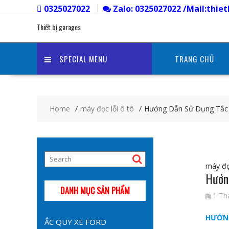
Skip
0325027022
Zalo: 0325027022 /Mail:thi
to
Thiết bị garages
content
SPECIAL MENU
TRANG CHỦ
Home
máy đọc lỗi ô tô
Hướng Dẫn Sử Dụng Tắc
máy đọc
Hướn
DANH MỤC SẢN PHẨM
1 Th
HƯỚNG
ẮC QUY XE FORD