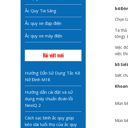
b4
:
Đón
Ắc Quy Tia Sáng
Chọn t
Ắc quy xe đạp điện
Ta thả
Ắc quy xe máy điện
tông).
Việc đ
việc th
Bài viết mới
b5
:
Siế
Hướng Dẫn Sử Dụng Tắc Kê
Siết ch
Nở Đinh M18
Khoan 
Hướng dẫn cài đặt và sử
dụng máy chuẩn đoán lỗi
Mùn bê
NexiQ 2
Cách sạc bình ắc quy giúp
Mùn bê
kéo dài tuổi thọ của ắc quy