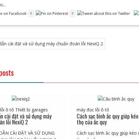
s...
0
0
ẫn cài đặt và sử dụng máy chuẩn đoán lỗi NexiQ 2
posts
ỗi ô tô
Thiết bị garages
máy đọc lỗi ô tô
n cài đặt và sử dụng máy
Cách sạc bình ắc quy giúp kéo 
án lỗi NexiQ 2
thọ của ắc quy
ẪN CÀI ĐẶT VÀ SỬ DỤNG
Cách sạc bình ắc quy giúp kéo d