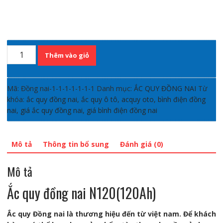
Số
Thêm vào giỏ
lượng
Mã:
Đồng nai-1-1-1-1-1-1-1
Danh mục:
ẮC QUY ĐỒNG NAI
Từ
khóa:
ắc quy đồng nai
,
ắc quy ô tô
,
acquy oto
,
bình điện đồng
nai
,
giá ắc quy đồng nai
,
giá bình điện đồng nai
Mô tả
Thông tin bổ sung
Đánh giá (0)
Mô tả
Ắc quy đồng nai N120(120Ah)
Ắc quy Đồng nai là thương hiệu đến từ việt nam. Để khách