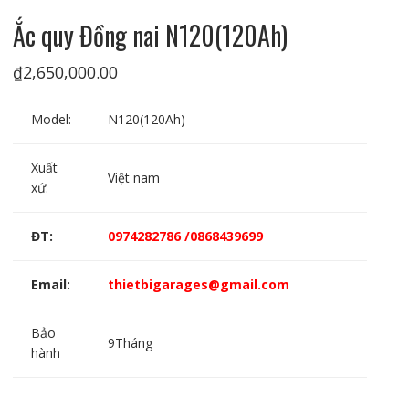
Ắc quy Đồng nai N120(120Ah)
₫
2,650,000.00
Model:
N120(120Ah)
Xuất
Việt nam
xứ:
ĐT:
0974282786 /0868439699
Email:
thietbigarages@gmail.com
Bảo
9Tháng
hành