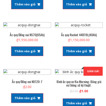
Thêm vào giỏ
Thêm vào giỏ
Ắc quy Đồng nai NS70(65Ah)
Ắc quy Rocket 44B19L(40Ah)
₫
1,550,000.00
₫
1,150,000.00
Thêm vào giỏ
Thêm vào giỏ
GIẢM GIÁ!
Ắc quy Đồng nai NX120-7
Bình ắc quy xe Kia Morning; Bảng giá
và thông số kỹ thuật.
₫
2.00
₫
2.00
₫
1.00
Thêm vào giỏ
Thêm vào giỏ