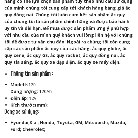
hàng có thể lựa chọn sản phẩm tùy theo nhu cầu sử dụng
của mình chúng tôi cung cấp tới khách hàng bảng giá ắc
quy đồng nai. Chúng tôi luôn cam kết sản phẩm ắc quy
của chúng tôi là sản phẩm chính hãng và được bảo hành
uy tín và dài hạn. Để mua được sản phẩm ưng ý phù hợp
với nhu cầu của mình quý khách vui lòng liên hệ với chúng
tôi để được tư vấn chu đáo! Ngoài ra chúng tôi còn cung
cấp các sản phẩm ắc quy của các hãng: ắc quy globe; ắc
quy cene, ắc quy GS, ắc quy rocket, ắc quy đồng nai, ắc
quy tia sáng, ắc quy xe đạp điện, ắc quy xe máy điện.
Thông tin sản phẩm :
Model
:N120
Dung lượng
: 120Ah
Điện áp
: 12V
Kích thước(mm)
:
Dòng xe sử dụng:
Hyundai;Kia ; Honda; Toyota; GM; Mitsubishi; Mazda;
Ford; Chevrolet;