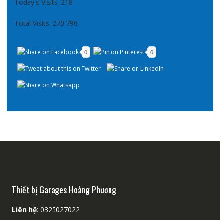
Today's Visits:
218
Total Visits:
270.796
0
0
Thiết bị Garages Hoàng Phương
Liên hệ
: 0325027022