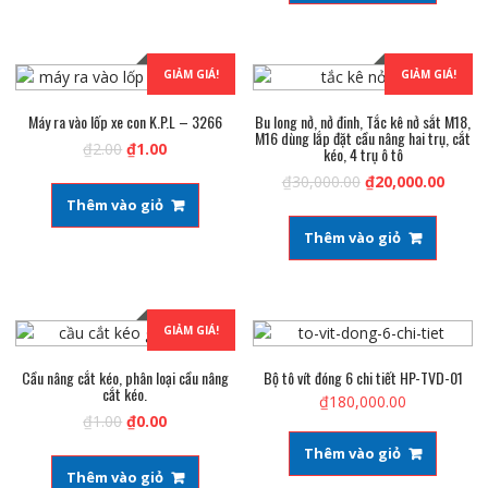
GIẢM GIÁ!
GIẢM GIÁ!
Máy ra vào lốp xe con K.P.L – 3266
Bu long nở, nở đinh, Tắc kê nở sắt M18,
M16 dùng lắp đặt cầu nâng hai trụ, cắt
₫
2.00
₫
1.00
kéo, 4 trụ ô tô
₫
30,000.00
₫
20,000.00
Thêm vào giỏ
Thêm vào giỏ
GIẢM GIÁ!
Cầu nâng cắt kéo, phân loại cầu nâng
Bộ tô vít đóng 6 chi tiết HP-TVD-01
cắt kéo.
₫
180,000.00
₫
1.00
₫
0.00
Thêm vào giỏ
Thêm vào giỏ