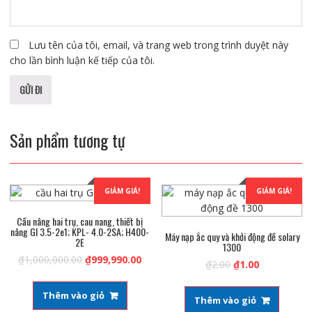
Lưu tên của tôi, email, và trang web trong trình duyệt này
cho lần bình luận kế tiếp của tôi.
Sản phẩm tương tự
GIẢM GIÁ!
GIẢM GIÁ!
Cầu nâng hai trụ, cau nang, thiết bị
nâng Gl 3.5-2e1; KPL- 4.0-2SA; H400-
Máy nạp ắc quy và khởi động đề solary
2E
1300
₫
1,000,000.00
₫
999,990.00
₫
2.00
₫
1.00
Thêm vào giỏ
Thêm vào giỏ