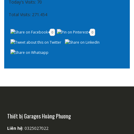
Today's Visits:
70
Total Visits:
271.454
0
0
Thiết bị Garages Hoàng Phương
Liên hệ
: 0325027022