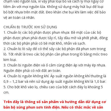
chạm vào nguồn lửa, vì vậy phải loại bỏ và cách ly mọi nguy cơ
tiềm ẩn với mọi nguồn lửa. Không sử dụng máy hút bụi để loại
bỏ bột nhựa trên mặt đất. Đeo khăn che bụi khi làm việc để bảo
vệ an toàn cá nhân.
CHUẨN BỊ TRƯỚC KHI SỬ DỤNG
1. Chuẩn bị các bộ phận được phun nhựa: Bề mặt của các bộ
phận được phun phải được tẩy rỉ, tẩy dầu mỡ và phốt phát, đồng
thời các bộ phận phải có bề mặt khô, nhẵn và sạch.
2. Chuẩn bị lò sấy để có thể sấy các bộ phận đã phun sơn trong
lò. Tốt nhất là treo các bộ phận cần phun trong lò bằng móc treo
kim loại.
3. Chuẩn bị nguồn điện và ổ cắm cùng điện áp với máy ép nhựa.
Nguồn điện phải có nối đất an toàn.
4. Chuẩn bị nguồn không khí. Áp suất nguồn không khí thường là
0,9 – 1,2 bar và nên sử dụng áp suất nguồn không khí là 1,0 bar.
5. Cho bột khô vào lọ, chiều cao của bột cách đáy lọ khoảng 5
cm.
Trên đây là thông số sản phẩm và hướng dẫn dử dụng cơ
bản bộ súng phun sơn tinh điện. Nếu có thắc mắc về sản