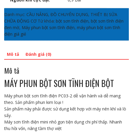
Danh mục:
CẦU NÂNG
,
ĐỒ CHUYÊN DỤNG
,
THIẾT BỊ SỬA
CHỮA ĐỘNG CƠ
Từ khóa:
bột sơn tĩnh điện
,
bột sơn tĩnh điện
đen mờ
,
Máy phun bột sơn tĩnh điện
,
máy phun bột sơn tĩnh
điện giá giẻ
Mô tả
Đánh giá (0)
Mô tả
MÁY PHUN BỘT SƠN TĨNH ĐIỆN BỘT
Máy phun bột sơn tĩnh điện PC03-2 dễ vận hành và dễ mang
theo. Sản phẩm phun kim loại !
Sản phẩm này phải được sử dụng kết hợp với máy nén khí và lò
sấy.
Máy sơn tĩnh điện mini nhỏ gọn tiện dụng chi phí thấp. Nhanh
thu hồi vốn, nâng tầm thợ việt