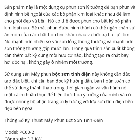
Sản phẩm này là một dụng cụ phun sơn lý tưởng để bạn phun và
định hình bề ngoài của các bộ phận kim loại khác nhau để làm
cho phôi đẹp và bền. Nó có thể được phun cho bất kỳ bộ phận
kim loại nào. Bề mặt phun được hình thành có thể ngăn chặn sự
ăn mòn của các chất hóa học khác nhau và bức xạ tia cực tím.
Nó mạnh hơn nhiều so với sơn lỏng thông thường và mạnh hơn
sơn thông thường gấp mười lần. Trong quá trình sản xuất không
cần thêm bất kỳ dung môi hữu cơ nào, không tạo ra chất bay
hơi độc hại, không gây ô nhiễm môi trường.
Sử dụng sản Máy phun
bột sơn tinh điện
này không cần đào
tạo đặc biệt, chỉ cần bạn đọc kỹ hướng dẫn, bạn hoàn toàn có
thể sử dụng thành thạo trong thời gian ngắn và vận hành nó
một cách thuần thục để hiện thực hóa ý tưởng của mình và có
được những bộ phận trang trí lý tưởng với lớp sơn tĩnh điện bền
đẹp bên ngoài
Thống Số Kỹ Thuật Máy Phun Bột Sơn Tĩnh ĐIện
Model: PC03-2
Công suất: 3,3 KW