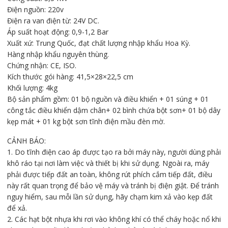
Điện nguồn: 220v
Điện ra van điện từ: 24V DC.
Áp suất hoạt động: 0,9-1,2 Bar
Xuất xứ: Trung Quốc, đạt chất lượng nhập khẩu Hoa Kỳ.
Hàng nhập khẩu nguyên thùng.
Chứng nhận: CE, ISO.
Kích thước gói hàng: 41,5×28×22,5 cm
Khối lượng: 4kg
Bộ sản phẩm gồm: 01 bộ nguồn và điều khiển + 01 súng + 01
công tắc điều khiển dậm chân+ 02 bình chứa bột sơn+ 01 bộ dây
kẹp mát + 01 kg bột sơn tĩnh điện mầu đèn mờ.
CẢNH BÁO:
1. Do tĩnh điện cao áp được tạo ra bởi máy này, người dùng phải
khô ráo tại nơi làm việc và thiết bị khi sử dụng. Ngoài ra, máy
phải được tiếp đất an toàn, không rút phích cắm tiếp đất, điều
này rất quan trọng để bảo vệ máy và tránh bị điện giật. Để tránh
nguy hiểm, sau mỗi lần sử dụng, hãy chạm kim xả vào kẹp đất
để xả.
2. Các hạt bột nhựa khi rơi vào không khí có thể cháy hoặc nổ khi