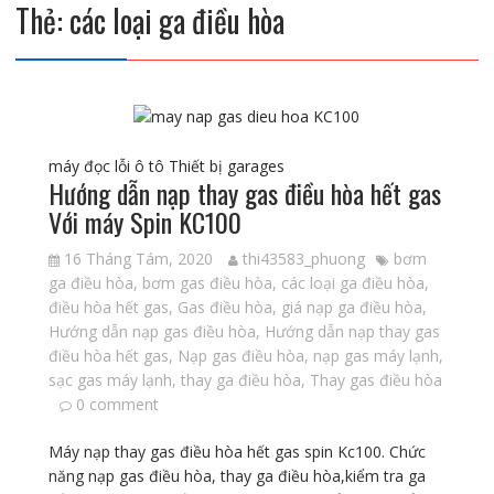
Thẻ:
các loại ga điều hòa
máy đọc lỗi ô tô
Thiết bị garages
Hướng dẫn nạp thay gas điều hòa hết gas
Với máy Spin KC100
16 Tháng Tám, 2020
thi43583_phuong
bơm
ga điều hòa
,
bơm gas điều hòa
,
các loại ga điều hòa
,
điều hòa hết gas
,
Gas điều hòa
,
giá nạp ga điều hòa
,
Hướng dẫn nạp gas điều hòa
,
Hướng dẫn nạp thay gas
điều hòa hết gas
,
Nạp gas điều hòa
,
nạp gas máy lạnh
,
sạc gas máy lạnh
,
thay ga điều hòa
,
Thay gas điều hòa
0 comment
Máy nạp thay gas điều hòa hết gas spin Kc100. Chức
năng nạp gas điều hòa, thay ga điều hòa,kiểm tra ga