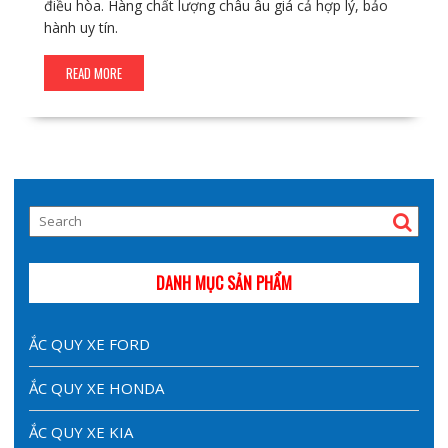
điều hòa. Hàng chất lượng châu âu giá cả hợp lý, bảo
hành uy tín.
READ MORE
DANH MỤC SẢN PHẨM
ẮC QUY XE FORD
ẮC QUY XE HONDA
ẮC QUY XE KIA