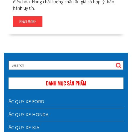
điều hòa. Hàng chất lượng châu âu giá cả hợp lý, bảo
hành uy tín.
READ MORE
DANH MỤC SẢN PHẨM
ẮC QUY XE FORD
ẮC QUY XE HONDA
ẮC QUY XE KIA