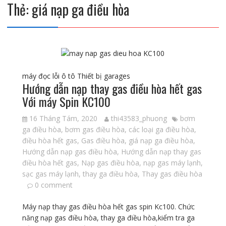
Thẻ:
giá nạp ga điều hòa
máy đọc lỗi ô tô
Thiết bị garages
Hướng dẫn nạp thay gas điều hòa hết gas
Với máy Spin KC100
16 Tháng Tám, 2020
thi43583_phuong
bơm
ga điều hòa
,
bơm gas điều hòa
,
các loại ga điều hòa
,
điều hòa hết gas
,
Gas điều hòa
,
giá nạp ga điều hòa
,
Hướng dẫn nạp gas điều hòa
,
Hướng dẫn nạp thay gas
điều hòa hết gas
,
Nạp gas điều hòa
,
nạp gas máy lạnh
,
sạc gas máy lạnh
,
thay ga điều hòa
,
Thay gas điều hòa
0 comment
Máy nạp thay gas điều hòa hết gas spin Kc100. Chức
năng nạp gas điều hòa, thay ga điều hòa,kiểm tra ga