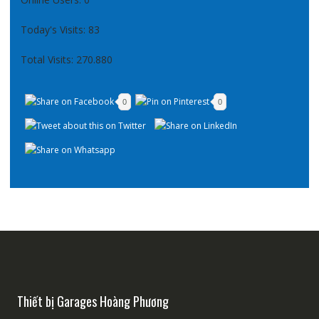
Today's Visits:
83
Total Visits:
270.880
0
0
Thiết bị Garages Hoàng Phương