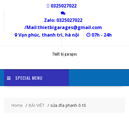
Skip
0325027022
to
content
Zalo: 0325027022
/Mail:thietbigarages@gmail.com
Vạn phúc, thanh trì, hà nội
07h - 24h
Thiết bị garages
SPECIAL MENU
Home
BÀI VIẾT
sửa đĩa phanh ô tô