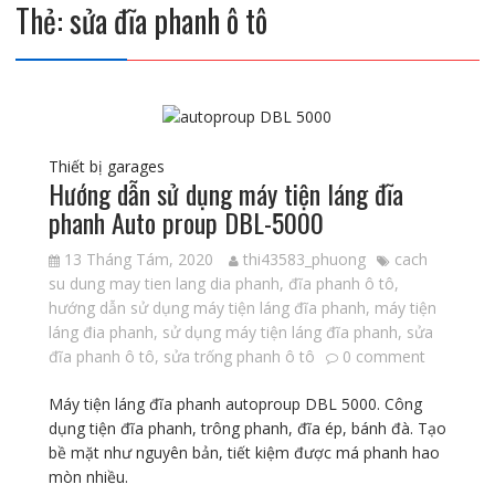
Thẻ:
sửa đĩa phanh ô tô
Thiết bị garages
Hướng dẫn sử dụng máy tiện láng đĩa
phanh Auto proup DBL-5000
13 Tháng Tám, 2020
thi43583_phuong
cach
su dung may tien lang dia phanh
,
đĩa phanh ô tô
,
hướng dẫn sử dụng máy tiện láng đĩa phanh
,
máy tiện
láng đia phanh
,
sử dụng máy tiện láng đĩa phanh
,
sửa
đĩa phanh ô tô
,
sửa trống phanh ô tô
0 comment
Máy tiện láng đĩa phanh autoproup DBL 5000. Công
dụng tiện đĩa phanh, trông phanh, đĩa ép, bánh đà. Tạo
bề mặt như nguyên bản, tiết kiệm được má phanh hao
mòn nhiều.